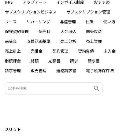
IFRS
アップデート
インボイス制度
おすすめ
サブスクリプションビジネス
サブスクリプション管理
リース
リカーリング
与信管理
仕訳
使い方
保守契約管理
保守料
入金消込
前受収益
前受金
収益認識基準
売上分析
売上管理
売上計上
売掛金
契約管理
契約負債
未入金
継続課金
見積
見積書
請求
請求書
請求管理
販売管理
適格請求書
電子帳簿保存法
メリット