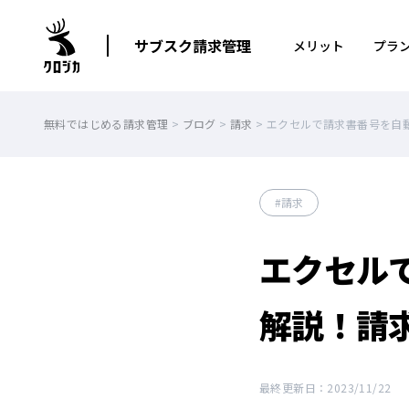
サブスク請求管理
メリット
プラ
無料ではじめる請求管理
>
ブログ
>
請求
>
エクセルで請求書番号を自
請求
エクセル
解説！請
最終更新日：2023/11/22