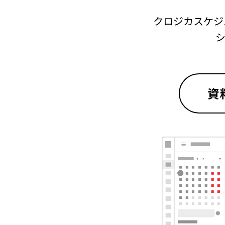
クロジカスケジ
シ
資