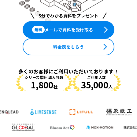
5分でわかる資料をプレゼント
arrow_forward_ios
メールで資料を受け取る
無料
arrow_forward_ios
料金表をもらう
多くのお客様にご利用いただいております！
シリーズ累計 導入社数
ご利用人数
1,800
35,000
社
人