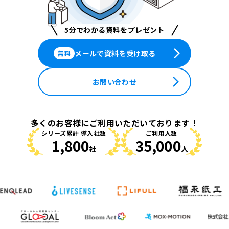
5分でわかる資料をプレゼント
arrow_forward_ios
メールで資料を受け取る
無料
arrow_forward_ios
お問い合わせ
多くのお客様にご利用いただいております！
シリーズ累計 導入社数
ご利用人数
1,800
35,000
社
人