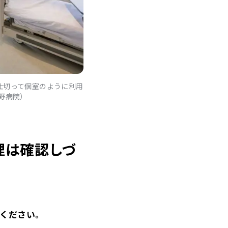
仕切って個室のように利用
野病院）
理は確認しづ
せください。