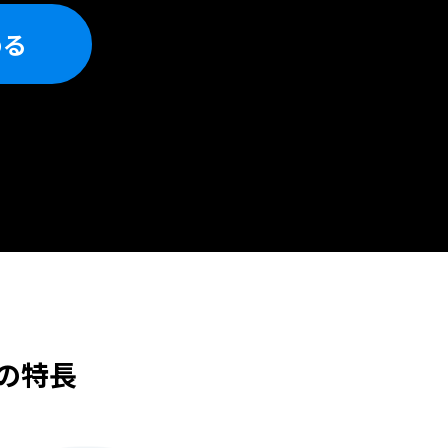
める
の特長