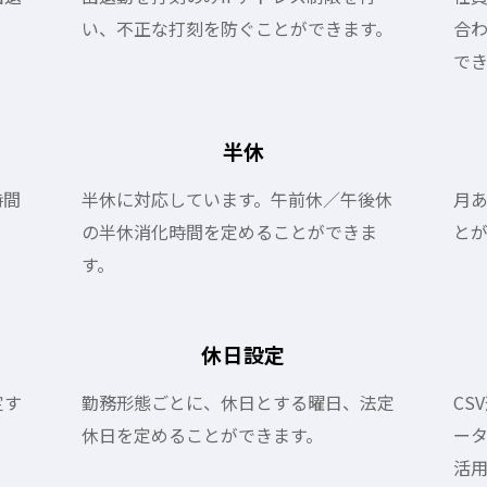
い、不正な打刻を防ぐことができます。
合
で
半休
時間
半休に対応しています。午前休／午後休
月
の半休消化時間を定めることができま
と
す。
休日設定
定す
勤務形態ごとに、休日とする曜日、法定
CS
休日を定めることができます。
ー
活