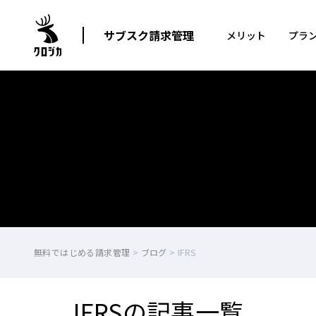
サブスク請求管理
メリット
プラ
無料ではじめる請求管理
>
ブログ
>
IFRS
IFRSの記事一覧