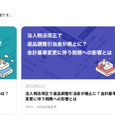
覧です。
2022/03/17
法人税法改正で返品調整引当金が廃止に？会計基
いは？
変更に伴う税務への影響とは
IFRS
収益認識基準