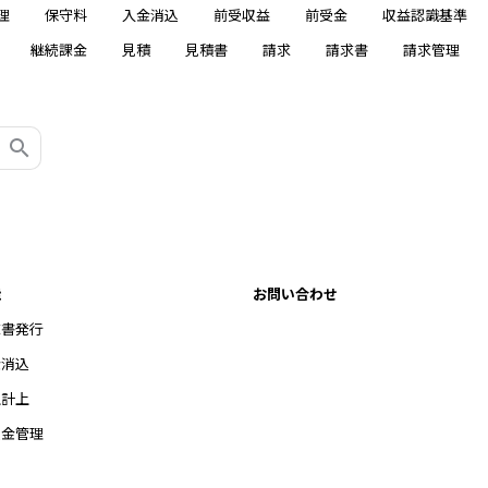
理
保守料
入金消込
前受収益
前受金
収益認識基準
継続課金
見積
見積書
請求
請求書
請求管理
能
お問い合わせ
求書発行
金消込
上計上
受金管理