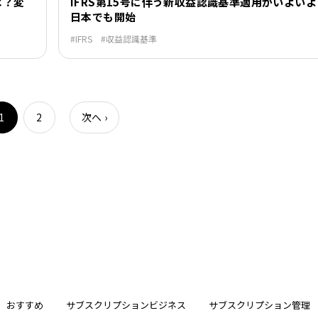
は？変
IFRS第15号に伴う新収益認識基準適用がいよいよ
日本でも開始
IFRS
収益認識基準
1
2
次へ
›
おすすめ
サブスクリプションビジネス
サブスクリプション管理