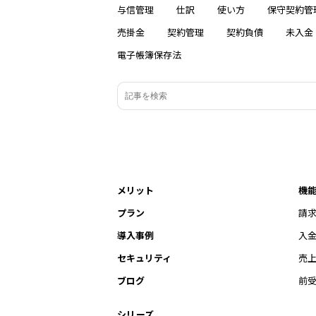
与信管理
仕訳
使い方
保守契約管
売掛金
契約管理
契約負債
未入金
電子帳簿保存法
メリット
機
プラン
請
導入事例
入
セキュリティ
売
ブログ
前
シリーズ