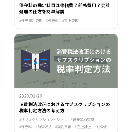
保守料の勘定科目は修繕費？前払費用？会計
処理の仕方を簡単解説
保守契約管理
保守料
売上管理
2020/01/20
消費税法改正におけるサブスクリプションの
税率判定方法の考え方
サブスクリプションビジネス
保守契約管理
保守料
前受収益
契約負債
売上計上
前受金