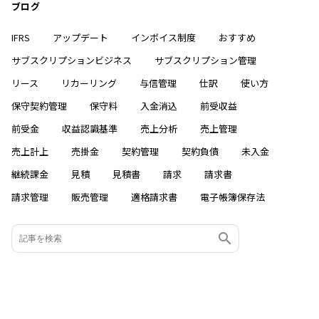
ブログ
IFRS
アップデート
インボイス制度
おすすめ
サブスクリプションビジネス
サブスクリプション管理
リース
リカーリング
与信管理
仕訳
使い方
保守契約管理
保守料
入金消込
前受収益
前受金
収益認識基準
売上分析
売上管理
売上計上
売掛金
契約管理
契約負債
未入金
継続課金
見積
見積書
請求
請求書
請求管理
販売管理
適格請求書
電子帳簿保存法