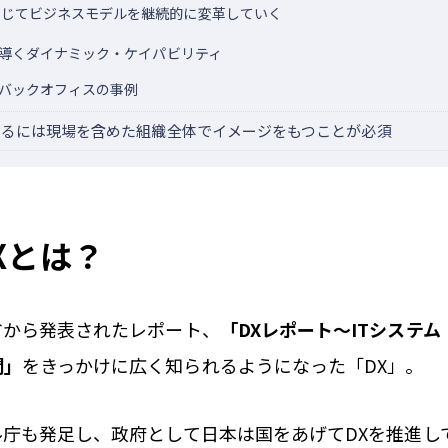
通じてビジネスモデルを継続的に変革していく
に導くダイナミック・ケイパビリティ
るバックオフィスの事例
せるには現場を含めた組織全体でイメージをもつことが必須
Xとは？
業省から発表されたレポート、
「
DX
レポート～
IT
システム
開」
をきっかけに広く知られるようになった「DX」。
タル庁も発足し、政府として日本は国をあげてDXを推進し