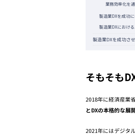
業務効率化を
製造業DXを成功
製造業DXにおけ
製造業DXを成功さ
そもそもD
2018年に経済産
と
DX
の本格的な展
2021年にはデジ