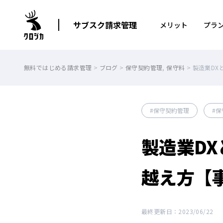
サブスク請求管理
メリット
プラ
無料ではじめる請求管理
>
ブログ
>
保守契約管理
,
保守料
>
製造業DX
保守契約管理
保
製造業DX
越え方【
最終更新日：2023/06/22