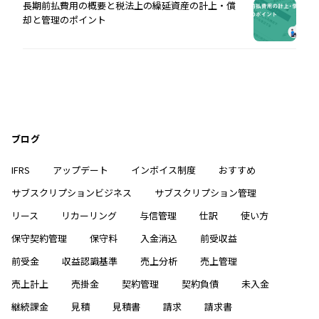
長期前払費用の概要と税法上の繰延資産の計上・償
却と管理のポイント
ブログ
IFRS
アップデート
インボイス制度
おすすめ
サブスクリプションビジネス
サブスクリプション管理
リース
リカーリング
与信管理
仕訳
使い方
保守契約管理
保守料
入金消込
前受収益
前受金
収益認識基準
売上分析
売上管理
売上計上
売掛金
契約管理
契約負債
未入金
継続課金
見積
見積書
請求
請求書