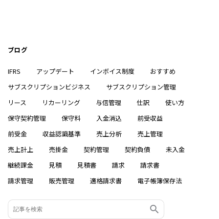
ブログ
IFRS
アップデート
インボイス制度
おすすめ
サブスクリプションビジネス
サブスクリプション管理
リース
リカーリング
与信管理
仕訳
使い方
保守契約管理
保守料
入金消込
前受収益
前受金
収益認識基準
売上分析
売上管理
売上計上
売掛金
契約管理
契約負債
未入金
継続課金
見積
見積書
請求
請求書
請求管理
販売管理
適格請求書
電子帳簿保存法