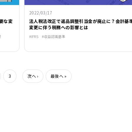
2022/03/17
法人税法改正で返品調整引当金が廃止に？会計基
要な変
変更に伴う税務への影響とは
IFRS
収益認識基準
理
3
次へ
›
最後へ
»