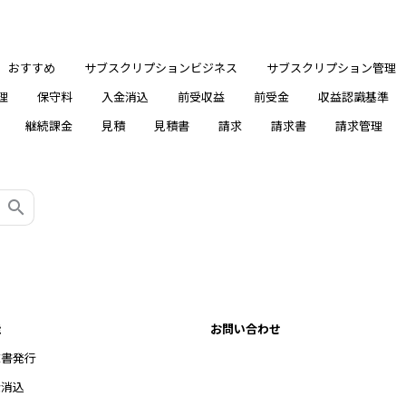
おすすめ
サブスクリプションビジネス
サブスクリプション管理
理
保守料
入金消込
前受収益
前受金
収益認識基準
継続課金
見積
見積書
請求
請求書
請求管理
能
お問い合わせ
求書発行
金消込