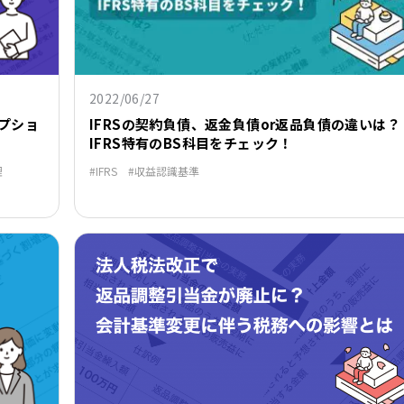
2022/06/27
プショ
IFRSの契約負債、返金負債or返品負債の違いは？
IFRS特有のBS科目をチェック！
理
IFRS
収益認識基準