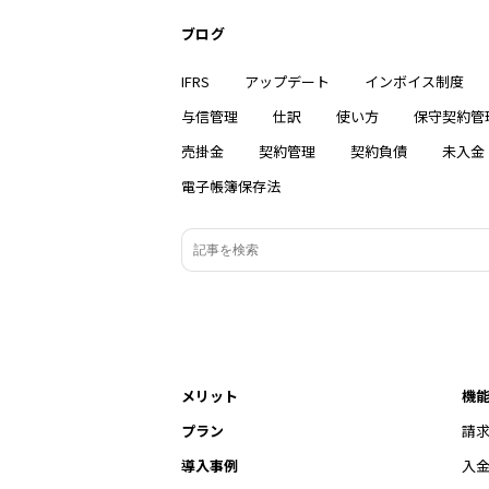
ブログ
IFRS
アップデート
インボイス制度
与信管理
仕訳
使い方
保守契約管
売掛金
契約管理
契約負債
未入金
電子帳簿保存法
メリット
機
プラン
請
導入事例
入