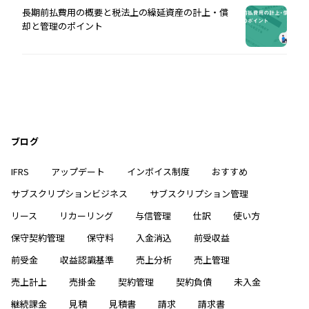
長期前払費用の概要と税法上の繰延資産の計上・償
却と管理のポイント
ブログ
IFRS
アップデート
インボイス制度
おすすめ
サブスクリプションビジネス
サブスクリプション管理
リース
リカーリング
与信管理
仕訳
使い方
保守契約管理
保守料
入金消込
前受収益
前受金
収益認識基準
売上分析
売上管理
売上計上
売掛金
契約管理
契約負債
未入金
継続課金
見積
見積書
請求
請求書