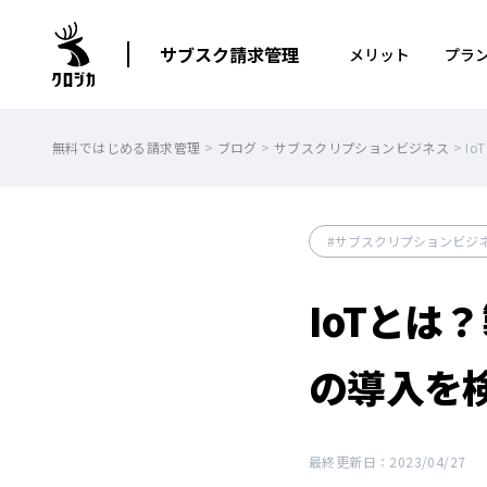
サブスク請求管理
メリット
プラ
無料ではじめる請求管理
>
ブログ
>
サブスクリプションビジネス
>
I
サブスクリプションビジ
IoTと
の導入を
最終更新日：2023/04/27