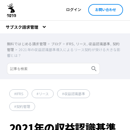
ログイン
お問い合わせ
サブスク請求管理
無料ではじめる請求管理
>
ブログ
>
IFRS
,
リース
,
収益認識基準
,
契約
管理
>
2021年の収益認識基準導入によるリース契約が受ける大きな影
響とは？
IFRS
リース
収益認識基準
契約管理
2021年の収益認識基準