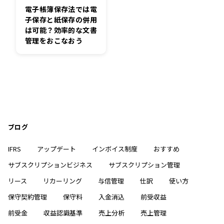
電子帳簿保存法では電
子保存と紙保存の併用
は可能？効率的な文書
管理をおこなおう
ブログ
IFRS
アップデート
インボイス制度
おすすめ
サブスクリプションビジネス
サブスクリプション管理
リース
リカーリング
与信管理
仕訳
使い方
保守契約管理
保守料
入金消込
前受収益
前受金
収益認識基準
売上分析
売上管理