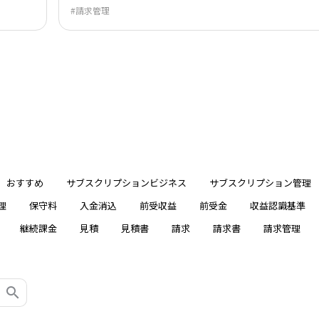
請求管理
おすすめ
サブスクリプションビジネス
サブスクリプション管理
理
保守料
入金消込
前受収益
前受金
収益認識基準
継続課金
見積
見積書
請求
請求書
請求管理