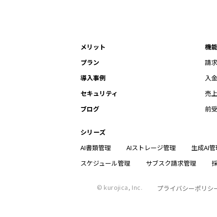
メリット
機
プラン
請
導入事例
入
セキュリティ
売
ブログ
前
シリーズ
AI書類管理
AIストレージ管理
生成AI管
スケジュール管理
サブスク請求管理
© kurojica, Inc.
プライバシーポリシ