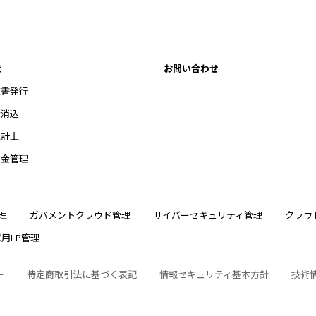
能
お問い合わせ
求書発行
金消込
上計上
受金管理
理
ガバメントクラウド管理
サイバーセキュリティ管理
クラウ
採用LP管理
ー
特定商取引法に基づく表記
情報セキュリティ基本方針
技術