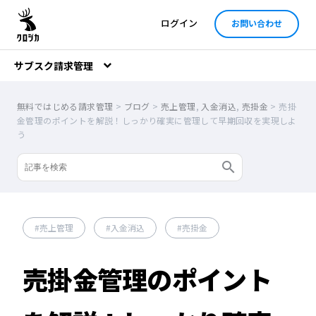
ログイン
お問い合わせ
サブスク請求管理
無料ではじめる請求管理
>
ブログ
>
売上管理
,
入金消込
,
売掛金
>
売掛
金管理のポイントを解説！しっかり確実に管理して早期回収を実現しよ
う
売上管理
入金消込
売掛金
売掛金管理のポイント