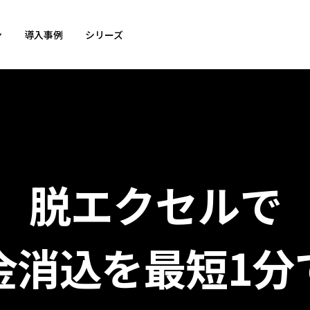
ン
導入事例
シリーズ
脱エクセルで
金消込を最短1分