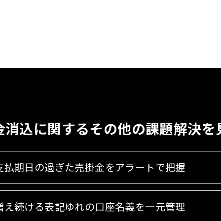
金消込に関する
その他の課題解決を
支払期日の過ぎた売掛金をアラートで把握
増え続ける表記ゆれの口座名義を一元管理