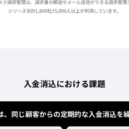
スク請求管理は、請求書の郵送やメール送信ができる請求管理
シリーズ合計1,800社35,000人以上が利用しています。
入金消込における課題
は、同じ顧客からの定期的な入金消込を