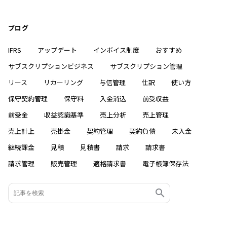
ブログ
IFRS
アップデート
インボイス制度
おすすめ
サブスクリプションビジネス
サブスクリプション管理
リース
リカーリング
与信管理
仕訳
使い方
保守契約管理
保守料
入金消込
前受収益
前受金
収益認識基準
売上分析
売上管理
売上計上
売掛金
契約管理
契約負債
未入金
継続課金
見積
見積書
請求
請求書
請求管理
販売管理
適格請求書
電子帳簿保存法