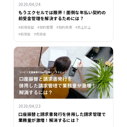
2020/04/24
もうエクセルでは限界！面倒な年払い契約の
前受金管理を解決するためには？
前受収益
契約管理
契約負債
売上計上
前受金
売掛金
2020/04/23
口座振替と請求書発行を併用した請求管理で
業務量が激増！解消するには？