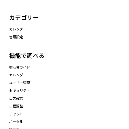
カテゴリー
カレンダー
管理設定
機能で調べる
初心者ガイド
カレンダー
ユーザー管理
セキュリティ
出欠確認
日程調整
チャット
ポータル