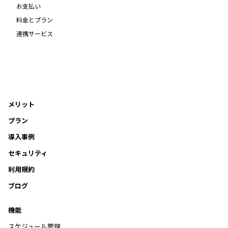
お支払い
料金とプラン
連携サービス
メリット
プラン
導入事例
セキュリティ
利用規約
ブログ
機能
スケジュール管理