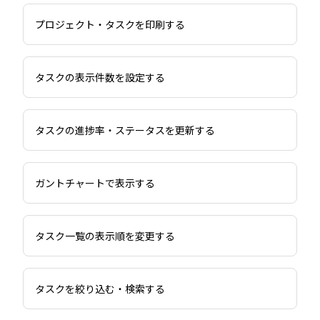
プロジェクト・タスクを印刷する
タスクの表示件数を設定する
タスクの進捗率・ステータスを更新する
ガントチャートで表示する
タスク一覧の表示順を変更する
タスクを絞り込む・検索する