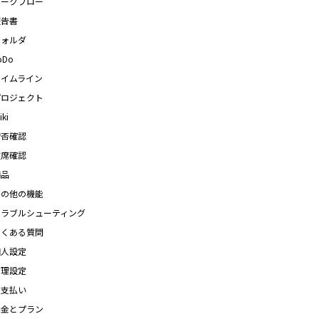
ワークフロー
報告書
フォルダ
oDo
タイムライン
プロジェクト
iki
安否確認
在席確認
備品
その他の機能
トラブルシューティング
よくある質問
個人設定
管理設定
お支払い
料金とプラン