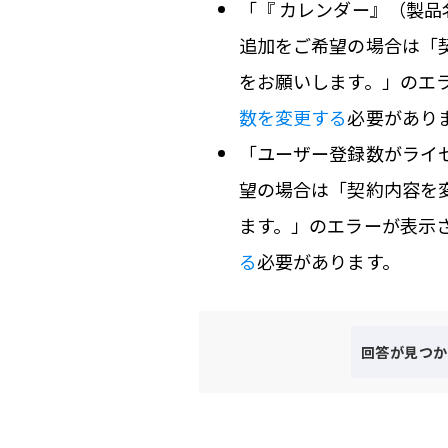
「『 カレンダー』（製
追加をご希望の場合は「
をお願いします。」のエ
数を変更する
必要があり
「ユーザー登録数がライ
望の場合は「契約内容を
ます。」のエラーが表示
る
必要があります。
回答が見つか