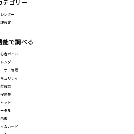
カテゴリー
カレンダー
管理設定
機能で調べる
初心者ガイド
カレンダー
ユーザー管理
セキュリティ
出欠確認
日程調整
チャット
ポータル
掲示板
タイムカード