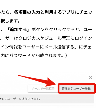
いたら、
各項目の入力
と
利用するアプリにチェッ
選択
します。
ら、
「追加する」
ボタンをクリックすると、ユー
ユーザーはクロジカスケジュール管理にログイン
グイン情報をユーザーにメール送信する」にチェ
ル内にパスワードが記載されます。）