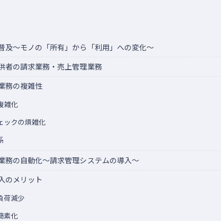
普及～モノの「所有」から「利用」への変化～
供者の請求業務・売上管理業務
業務の複雑性
複雑化
ェックの煩雑化
系
業務の自動化～請求管理システムの導入～
入のメリット
負荷減少
簡素化