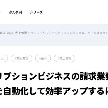
ン
導入事例
シリーズ
管理
,
請求
,
売上管理
>
サブスクリプションビジネスの請求業務・売上管理業務
ネス
契約管理
請求
売上管理
リプションビジネスの請求業
を自動化して効率アップする