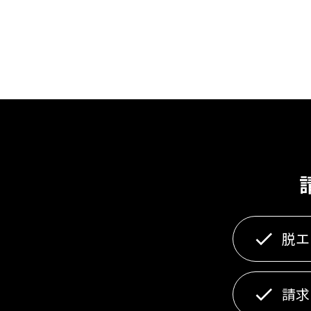
脱エ
請求