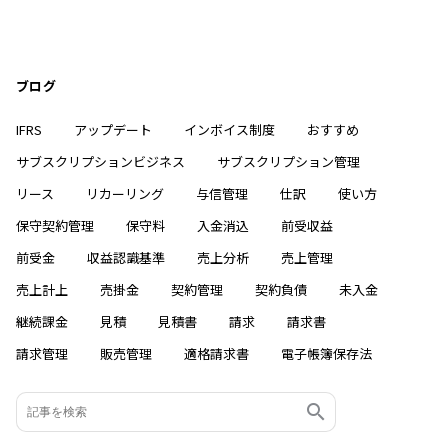
ブログ
IFRS
アップデート
インボイス制度
おすすめ
サブスクリプションビジネス
サブスクリプション管理
リース
リカーリング
与信管理
仕訳
使い方
保守契約管理
保守料
入金消込
前受収益
前受金
収益認識基準
売上分析
売上管理
売上計上
売掛金
契約管理
契約負債
未入金
継続課金
見積
見積書
請求
請求書
請求管理
販売管理
適格請求書
電子帳簿保存法