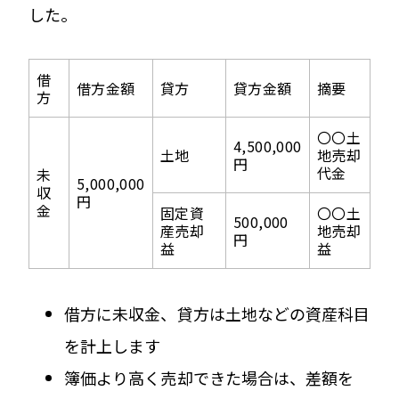
した。
借
借方金額
貸方
貸方金額
摘要
方
〇〇土
4,500,000
土地
地売却
円
代金
未
5,000,000
収
円
金
固定資
〇〇土
500,000
産売却
地売却
円
益
益
借方に未収金、貸方は土地などの資産科目
を計上します
簿価より高く売却できた場合は、差額を