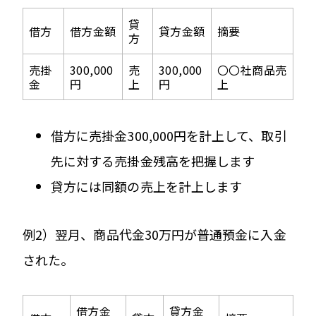
貸
借方
借方金額
貸方金額
摘要
方
売掛
300,000
売
300,000
〇〇社商品売
金
円
上
円
上
借方に売掛金300,000円を計上して、取引
先に対する売掛金残高を把握します
貸方には同額の売上を計上します
例2）翌月、商品代金30万円が普通預金に入金
された。
借方金
貸方金