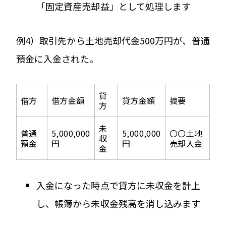
「固定資産売却益」として処理します
例4）取引先から土地売却代金500万円が、普通
預金に入金された。
貸
借方
借方金額
貸方金額
摘要
方
未
普通
5,000,000
5,000,000
〇〇土地
収
預金
円
円
売却入金
金
入金になった時点で貸方に未収金を計上
し、帳簿から未収金残高を消し込みます