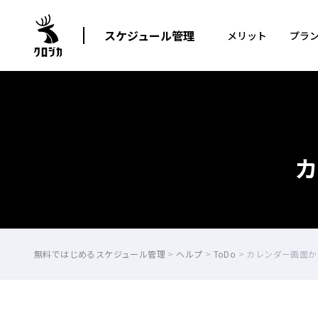
スケジュール管理
メリット
プラ
カ
無料ではじめるスケジュール管理
>
ヘルプ
>
ToDo
>
カレンダー画面か