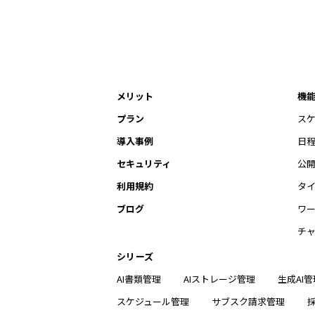
メリット
機
プラン
ス
導入事例
日
セキュリティ
公
利用規約
タ
ブログ
ワ
チ
シリーズ
AI書類管理
AIストレージ管理
生成AI管
スケジュール管理
サブスク請求管理