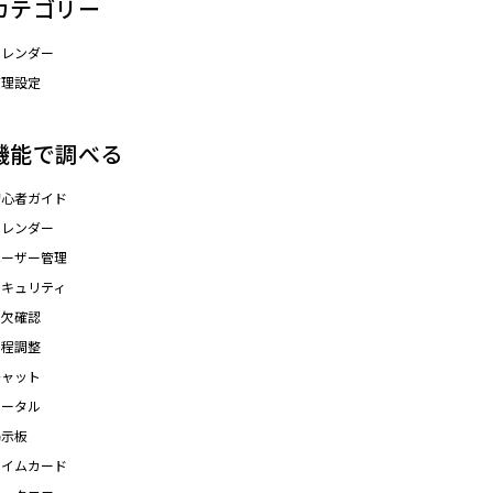
カテゴリー
カレンダー
管理設定
機能で調べる
初心者ガイド
カレンダー
ユーザー管理
セキュリティ
出欠確認
日程調整
チャット
ポータル
掲示板
タイムカード