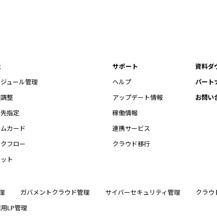
能
サポート
資料ダ
ケジュール管理
ヘルプ
パート
程調整
アップデート情報
お問い
開先指定
稼働情報
イムカード
連携サービス
ークフロー
クラウド移行
ャット
理
ガバメントクラウド管理
サイバーセキュリティ管理
クラウ
採用LP管理