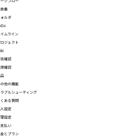
ワークフロー
報告書
フォルダ
oDo
タイムライン
プロジェクト
iki
安否確認
在席確認
備品
その他の機能
トラブルシューティング
よくある質問
個人設定
管理設定
お支払い
料金とプラン