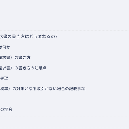
守
用
求書の書き方はどう変わるの?
は何か
請求書）の書き方
請求書）の書き方の注意点
数処理
準税率）の対象となる取引がない場合の記載事項
応
スの場合