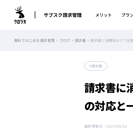
サブスク請求管理
メリット
プラ
無料ではじめる請求管理
>
ブログ
>
請求書
>
請求書に消費税はどう記
請求書
請求書に
の対応と
最終更新日：2023/06/02