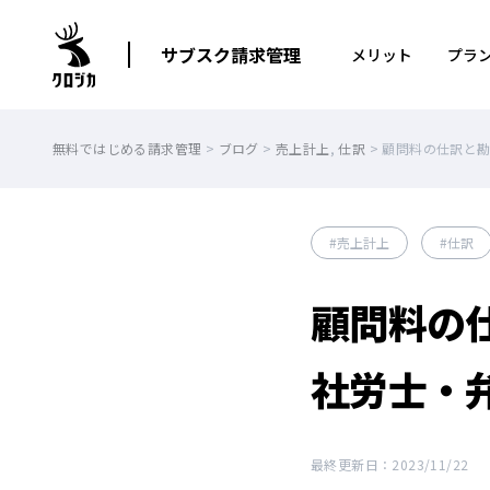
サブスク請求管理
メリット
プラ
無料ではじめる請求管理
>
ブログ
>
売上計上
,
仕訳
>
顧問料の仕訳と
売上計上
仕訳
顧問料の
社労士・
最終更新日：2023/11/22