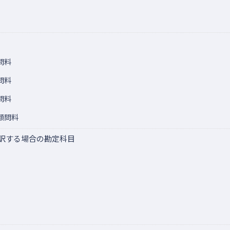
問料
問料
問料
顧問料
訳する場合の勘定科目