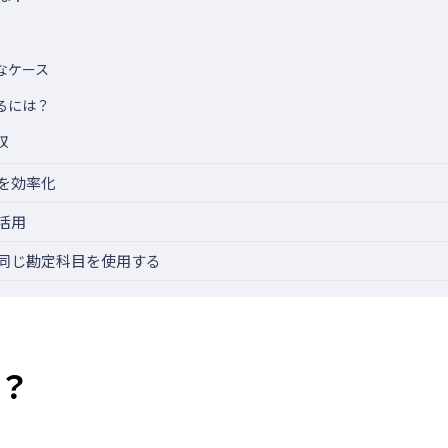
なケース
るには？
収
を効率化
活用
同じ勘定科目を使用する
？