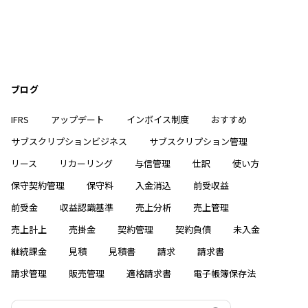
ブログ
IFRS
アップデート
インボイス制度
おすすめ
サブスクリプションビジネス
サブスクリプション管理
リース
リカーリング
与信管理
仕訳
使い方
保守契約管理
保守料
入金消込
前受収益
前受金
収益認識基準
売上分析
売上管理
売上計上
売掛金
契約管理
契約負債
未入金
継続課金
見積
見積書
請求
請求書
請求管理
販売管理
適格請求書
電子帳簿保存法