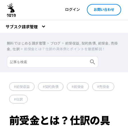
ログイン
お問い合わせ
サブスク請求管理
無料ではじめる請求管理
>
ブログ
>
前受収益
,
契約負債
,
前受金
,
売掛
金
,
仕訳
>
前受金とは？仕訳の具体例とポイントを徹底解説！
前受収益
契約負債
前受金
売掛金
仕訳
前受金とは？仕訳の具