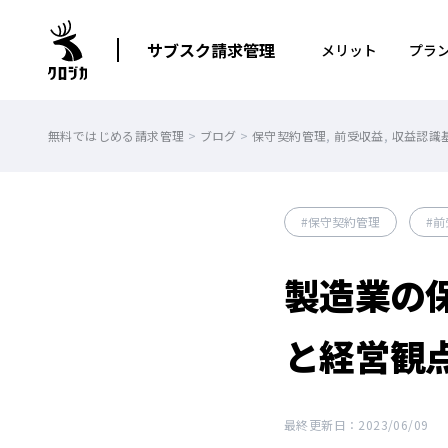
サブスク請求管理
メリット
プラ
無料ではじめる請求管理
>
ブログ
>
保守契約管理
,
前受収益
,
収益認識
保守契約管理
前
製造業の
と経営観
最終更新日：2023/06/09