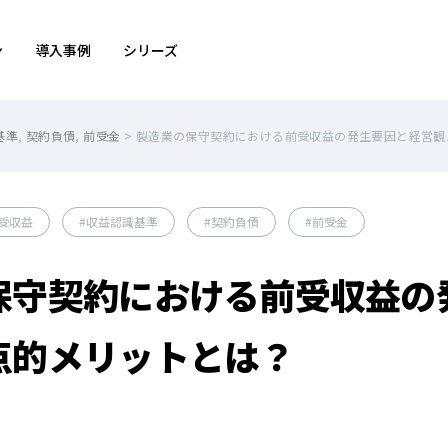
ン
導入事例
シリーズ
基準
,
契約負債
,
前受金
>
製造業の保守契約における前受収益の発生要因と経営観
受収益
収益認識基準
契約負債
前受金
保守契約における前受収益の
点的メリットとは？