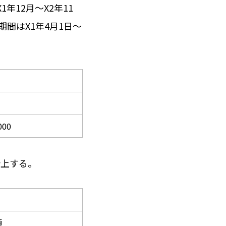
年12月～X2年11
期間はX1年4月1日～
000
計上する。
額