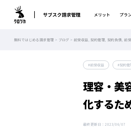
サブスク請求管理
メリット
プラ
無料ではじめる請求管理
>
ブログ
>
前受収益
,
契約管理
,
契約負債
,
前
前受収益
契約管
理容・美
化するた
最終更新日：2023/06/07