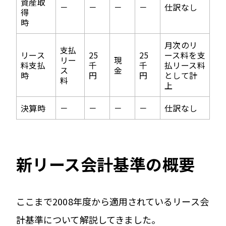
資産取
－
－
－
－
仕訳なし
得
時
月次のリ
支払
リース
25
25
ース料を支
リー
現
料支払
千
千
払リース料
ス
金
時
円
円
として計
料
上
決算時
－
－
－
－
仕訳なし
新リース会計基準の概要
ここまで2008年度から適用されているリース会
計基準について解説してきました。