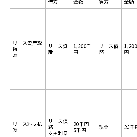
借方
金額
貸方
金額
リース資産取
リース資
1,200千
リース債
1,20
得
産
円
務
時
リース債
リース料支払
20千円
務
現金
25千
時
5千円
支払利息