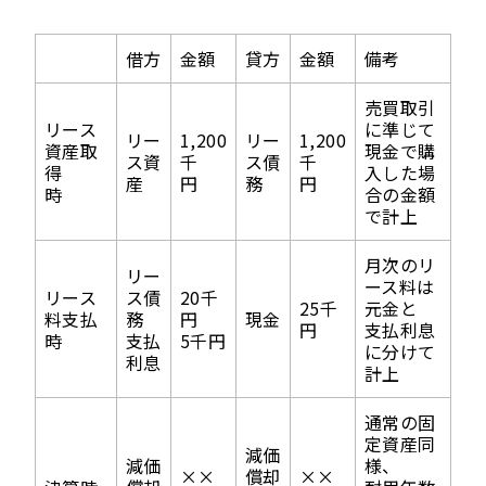
借方
金額
貸方
金額
備考
売買取引
リース
に準じて
リー
1,200
リー
1,200
資産取
現金で購
ス資
千
ス債
千
得
入した場
産
円
務
円
時
合の金額
で計上
月次のリ
リー
ース料は
リース
ス債
20千
25千
元金と
料支払
務
円
現金
円
支払利息
時
支払
5千円
に分けて
利息
計上
通常の固
定資産同
減価
減価
様、
××
償却
××