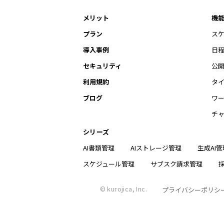
メリット
機
プラン
ス
導入事例
日
セキュリティ
公
利用規約
タ
ブログ
ワ
チ
シリーズ
AI書類管理
AIストレージ管理
生成AI管
スケジュール管理
サブスク請求管理
© kurojica, Inc.
プライバシーポリシ