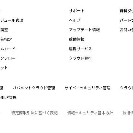
能
サポート
資料ダ
ケジュール管理
ヘルプ
パート
程調整
アップデート情報
お問い
開先指定
稼働情報
イムカード
連携サービス
ークフロー
クラウド移行
ャット
理
ガバメントクラウド管理
サイバーセキュリティ管理
クラウ
採用LP管理
ー
特定商取引法に基づく表記
情報セキュリティ基本方針
技術