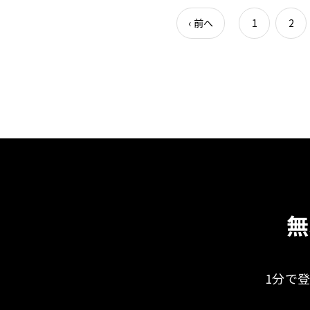
‹
前へ
1
2
無
1分で