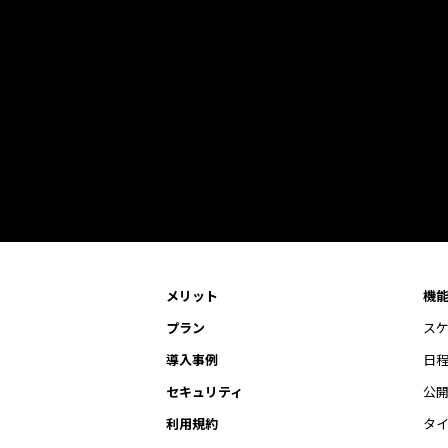
メリット
機
プラン
ス
導入事例
日
セキュリティ
公
利用規約
タ