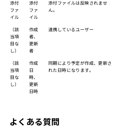
添付
添付
添付ファイルは反映されませ
ファ
ファ
ん。
イル
イル
（該
作成
連携しているユーザー
当項
者、
目な
更新
し）
者
（該
作成
同期により予定が作成、更新さ
当項
日
れた日時になります。
目な
時、
し）
更新
日時
よくある質問