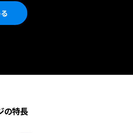
める
ジの特長