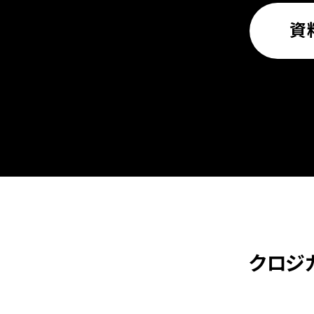
資
クロジ