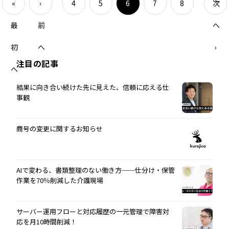
«
‹
4
5
6
7
8
次
最
前
へ
初
へ
›
注目の記事
へ
結果に向き合い続けた先に見えた、信頼に応える仕
事観
商号の変更に関するお知らせ
AIで変わる、書類整理のない働き方──仕分け・保管
作業を70％削減した介護現場
サーバー運用フローと対応履歴の一元管理で障害対
応を月10時間削減！