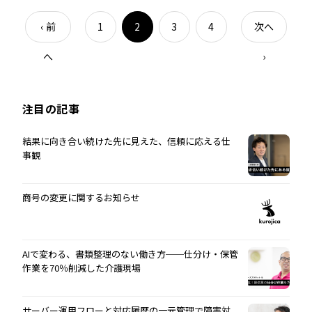
‹
前
1
2
3
4
次へ
へ
›
注目の記事
結果に向き合い続けた先に見えた、信頼に応える仕
事観
商号の変更に関するお知らせ
AIで変わる、書類整理のない働き方──仕分け・保管
作業を70％削減した介護現場
サーバー運用フローと対応履歴の一元管理で障害対