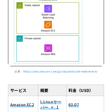
出典：
https://aws.amazon.com/jp/cdp/midscale-webservice/
サービス
概要
料金（USD）
Linuxサー
Amazon EC2
63.07
バー × 1