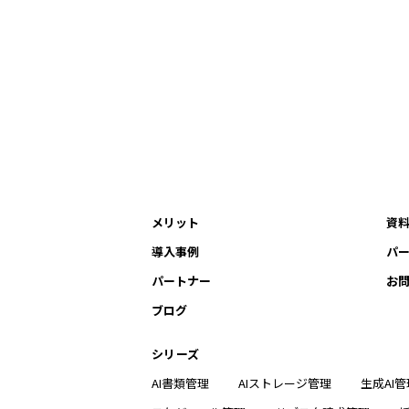
メリット
資
導入事例
パ
パートナー
お
ブログ
シリーズ
AI書類管理
AIストレージ管理
生成AI管