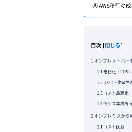
⑤ AWS移行の
目次
[
閉じる
]
1
オンプレサーバー
1.1
老朽化・EOS
1.2
DX化・俊敏性
1.3
コスト最適化
1.4
情シス業務負荷
2
オンプレミスからA
2.1
コスト削減