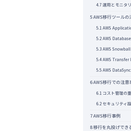
4.7
運用とモニタ
5
AWS移行ツールの
5.1
AWS Applicati
5.2
AWS Database 
5.3
AWS Snowball
5.4
AWS Transfer 
5.5
AWS DataSync
6
AWS移行での注意
6.1
コスト管理の
6.2
セキュリティ設
7
AWS移行事例
8
移行を丸投げできる