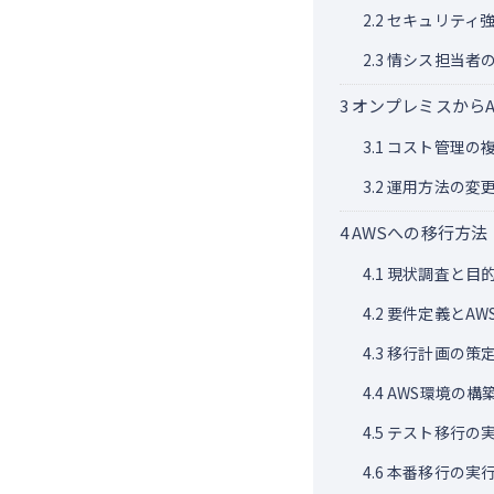
2.2
セキュリティ
2.3
情シス担当者
3
オンプレミスからA
3.1
コスト管理の
3.2
運用方法の変更
4
AWSへの移行方法
4.1
現状調査と目
4.2
要件定義とAW
4.3
移行計画の策
4.4
AWS環境の構
4.5
テスト移行の
4.6
本番移行の実