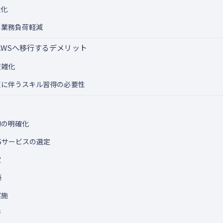
強化
の業務負荷軽減
WSへ移行するデメリット
複雑化
に伴うスキル習得の必要性
的の明確化
Sサービスの選定
定
築
実施
行