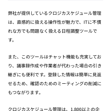
弊社が提供しているクロジカスケジュール管理
は、直感的に扱える操作性が魅力で、ITに不慣
れな方でも問題なく扱える日程調整ツールで
す。
また、このツールはチャット機能も充実してお
り、議事録作成や作業者が代わった場合の引き
継ぎにも便利です。登録した情報は簡単に見返
せるため、確認のためのミーティングの削減に
もつながります。
クロジカスケジュール管理は、1,800以上の企