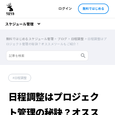
ログイン
無料ではじめる
スケジュール管理
無料ではじめるスケジュール管理
>
ブログ
>
日程調整
>
日程調整はプ
ロジェクト管理の秘訣？オススメツールもご紹介！
日程調整
日程調整はプロジェク
ト管理の秘訣？オスス