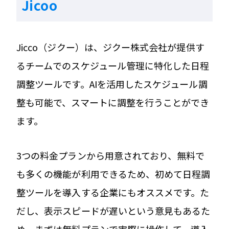
Jicoo
Jicco（ジクー）は、ジクー株式会社が提供す
るチームでのスケジュール管理に特化した日程
調整ツールです。AIを活用したスケジュール調
整も可能で、スマートに調整を行うことができ
ます。
3つの料金プランから用意されており、無料で
も多くの機能が利用できるため、初めて日程調
整ツールを導入する企業にもオススメです。た
だし、表示スピードが遅いという意見もあるた
め、まずは無料プランで実際に操作して、導入