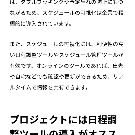
は、ダブルブッキングや予定忘れの防止にもつ
ながるため、スケジュールの可視化は企業で積
極的に導入されています。
また、スケジュールの可視化には、利便性の高
い日程調整ツールやスケジュール管理ツールが
有効です。オンラインのツールであれば、出先
や自宅などでも確認や更新ができるため、リア
ルタイムで情報を共有できます。
プロジェクトには日程調
整ツールの導入がオスス