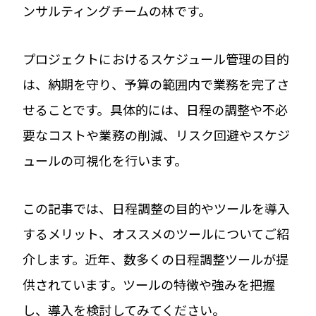
ンサルティングチームの林です。
プロジェクトにおけるスケジュール管理の目的
は、納期を守り、予算の範囲内で業務を完了さ
せることです。具体的には、日程の調整や不必
要なコストや業務の削減、リスク回避やスケジ
ュールの可視化を行います。
この記事では、日程調整の目的やツールを導入
するメリット、オススメのツールについてご紹
介します。近年、数多くの日程調整ツールが提
供されています。ツールの特徴や強みを把握
し、導入を検討してみてください。