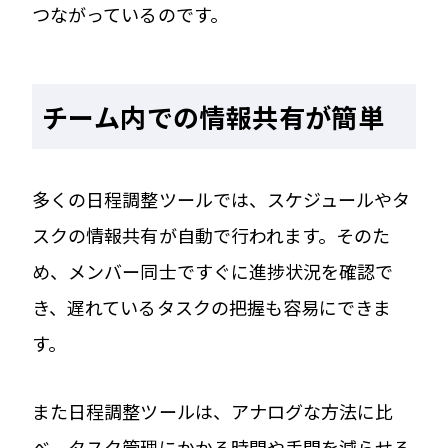
つながっているのです。
チーム内での情報共有が簡単
多くの日程調整ツールでは、スケジュールやタ
スクの情報共有が自動で行われます。そのた
め、メンバー同士ですぐに進捗状況を確認で
き、遅れているタスクの把握も容易にできま
す。
また日程調整ツールは、アナログな方法に比
べ、タスク管理にかかる時間や手間を減らせる