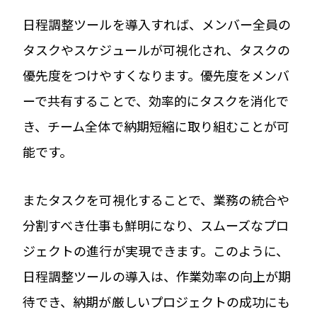
日程調整ツールを導入すれば、メンバー全員の
タスクやスケジュールが可視化され、タスクの
優先度をつけやすくなります。優先度をメンバ
ーで共有することで、効率的にタスクを消化で
き、チーム全体で納期短縮に取り組むことが可
能です。
またタスクを可視化することで、業務の統合や
分割すべき仕事も鮮明になり、スムーズなプロ
ジェクトの進行が実現できます。このように、
日程調整ツールの導入は、作業効率の向上が期
待でき、納期が厳しいプロジェクトの成功にも