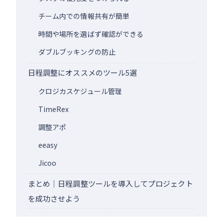
チーム内での情報共有が簡単
時間や場所を選ばず確認ができる
ダブルブッキングの防止
日程調整にオススメのツール5選
クロジカスケジュール管理
TimeRex
調整アポ
eeasy
Jicoo
まとめ｜日程調整ツールを導入してプロジェクト
を成功させよう