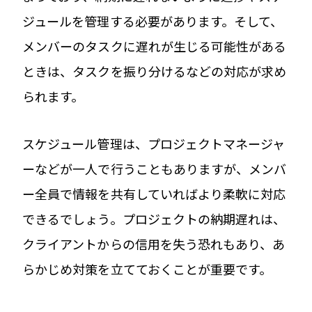
ジュールを管理する必要があります。そして、
メンバーのタスクに遅れが生じる可能性がある
ときは、タスクを振り分けるなどの対応が求め
られます。
スケジュール管理は、プロジェクトマネージャ
ーなどが一人で行うこともありますが、メンバ
ー全員で情報を共有していればより柔軟に対応
できるでしょう。プロジェクトの納期遅れは、
クライアントからの信用を失う恐れもあり、あ
らかじめ対策を立てておくことが重要です。