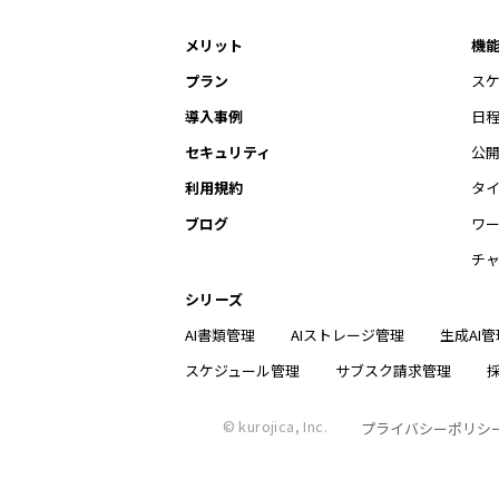
メリット
機
プラン
ス
導入事例
日
セキュリティ
公
利用規約
タ
ブログ
ワ
チ
シリーズ
AI書類管理
AIストレージ管理
生成AI管
スケジュール管理
サブスク請求管理
© kurojica, Inc.
プライバシーポリシ