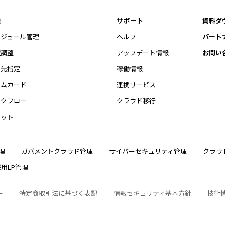
能
サポート
資料ダ
ケジュール管理
ヘルプ
パート
程調整
アップデート情報
お問い
開先指定
稼働情報
イムカード
連携サービス
ークフロー
クラウド移行
ャット
理
ガバメントクラウド管理
サイバーセキュリティ管理
クラウ
採用LP管理
ー
特定商取引法に基づく表記
情報セキュリティ基本方針
技術