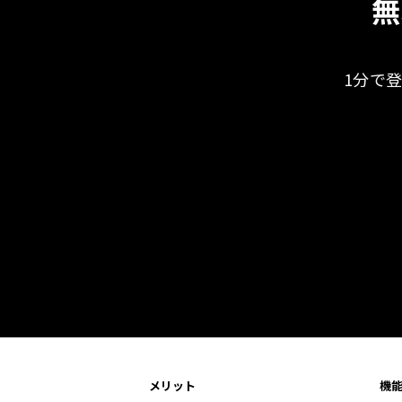
無
1分で
メリット
機