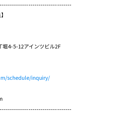
-----------------------------------
先】
丁堀4-5-12アインツビル2F
om/schedule/inquiry/
m
------------------------------------