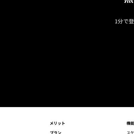
1分で
メリット
機
プラン
ス