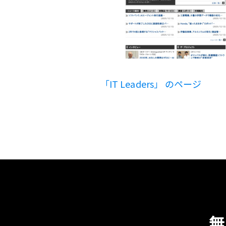
「IT Leaders」 のページ
無