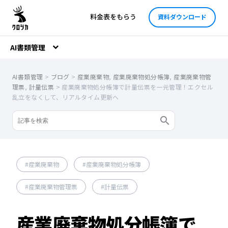
料金表をもらう
資料ダウンロード
AI書類管理
AI書類管理
>
ブログ
>
産業廃棄物
,
産業廃棄物処分帳簿
,
産業廃棄物管
理票
,
計量伝票
>
産業廃棄物処分帳簿で計量伝票を一元管理！エクセル
乱立をなくして、リアルタイム更新へ
産業廃棄物
産業廃棄物処分帳簿
産業廃棄物管理票
計量伝票
産業廃棄物処分帳簿で