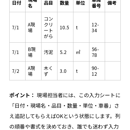
日付
品目
数量
単位
備考
名
番号
コン
A現
クリ
12-
7/1
10.5
t
場
ート
34
がら
B現
56-
7/1
汚泥
5.2
㎥
場
78
A現
木く
90-
7/2
3.0
t
場
ず
12
ポイント：
現場担当者には、この入力シートに
「日付・現場名・品目・数量・単位・車番」さ
え追記してもらえばOKという状態にします。列
の順番や書式を決めておき、誰でも迷わず入力