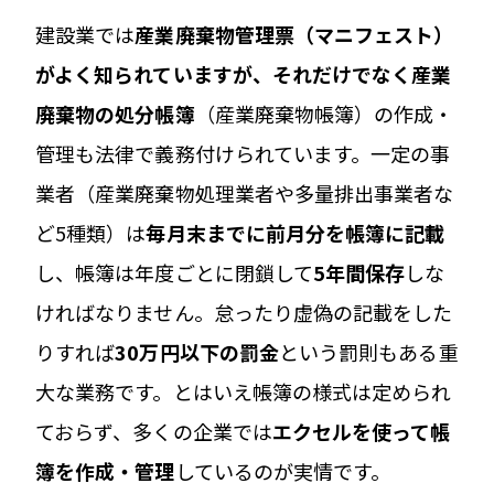
建設業では
産業廃棄物管理票（マニフェスト）
がよく知られていますが、それだけでなく産業
廃棄物の処分帳簿
（産業廃棄物帳簿）の作成・
管理も法律で義務付けられています。一定の事
業者（産業廃棄物処理業者や多量排出事業者な
ど5種類）は
毎月末までに前月分を帳簿に記載
し、帳簿は年度ごとに閉鎖して
5年間保存
しな
ければなりません。怠ったり虚偽の記載をした
りすれば
30万円以下の罰金
という罰則もある重
大な業務です。とはいえ帳簿の様式は定められ
ておらず、多くの企業では
エクセルを使って帳
簿を作成・管理
しているのが実情です。