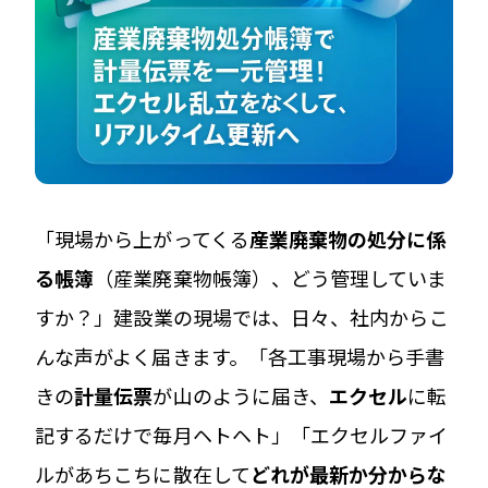
「現場から上がってくる
産業廃棄物の処分に係
る帳簿
（産業廃棄物帳簿）、どう管理していま
すか？」――建設業の現場では、日々、社内からこ
んな声がよく届きます。「各工事現場から手書
きの
計量伝票
が山のように届き、
エクセル
に転
記するだけで毎月ヘトヘト」「エクセルファイ
ルがあちこちに散在して
どれが最新か分からな