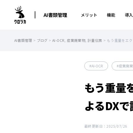
AI書類管理
メリット
機能
導入
AI書類管理
>
ブログ
>
AI-OCR
,
産業廃棄物
,
計量伝票
>
もう重量をエク
AI-OCR
産業廃棄
もう重量を
よるDX
最終更新日：2025/07/26