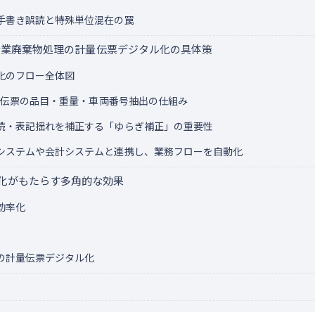
手書き誤読と特殊単位混在の罠
た産業廃棄物処理の計量伝票デジタル化の具体策
化のフロー全体図
計量伝票の品目・重量・車両番号抽出の仕組み
読・表記揺れを補正する「ゆらぎ補正」の重要性
システムや会計システムと連携し、業務フローを自動化
化がもたらす多角的な効果
効率化
の計量伝票デジタル化