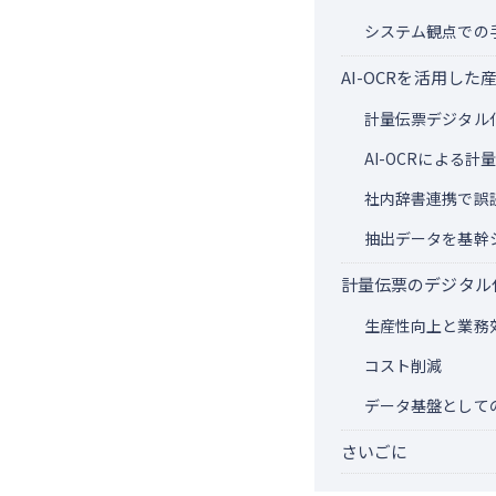
システム観点での
AI-OCRを活用し
計量伝票デジタル
AI-OCRによる
社内辞書連携で誤
抽出データを基幹
計量伝票のデジタル
生産性向上と業務
コスト削減
データ基盤として
さいごに